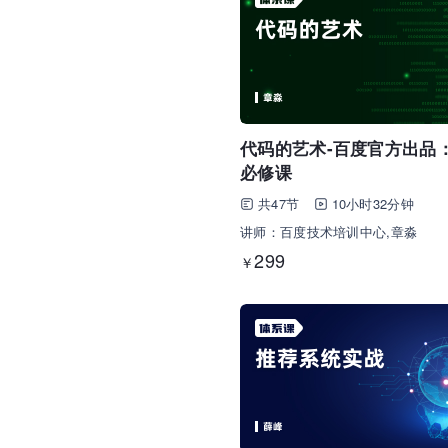
代码的艺术-百度官方出品
必修课
共47节
10小时32分钟
讲师：百度技术培训中心,章淼
299
￥