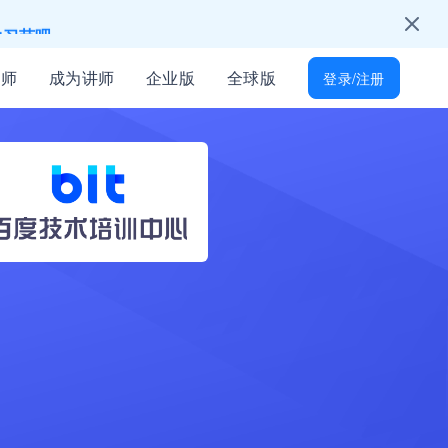
学习节吧～
只为培训人开放
讲师
成为讲师
企业版
全球版
登录/注册
能找到
所有岗位技能差距
起免费学习
才！