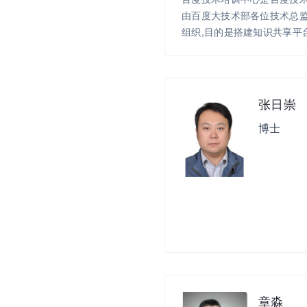
由百度大技术部各位技术总
组织,目的是搭建知识共享平
业务发展。随着组织和业务
跨公司所有事业群组,服务于
(技术、产品、用户体验)的人才
创建了以百度业务、技术和
张日崇
才能力发展为导向，以学习
博士
心，以多元化学习活动为支
盖专业技能、专业知识、通
化等一系列自主研发的课程
会变革，2017年正式对外
社会，秉承“智达天下、育才未
养优秀互联网技术人才,提升
百度与社会共同进步。
章淼