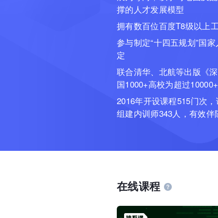
撑的人才发展模型
拥有数百位百度T8级以上
参与制定“十四五规划”国
定
联合清华、北航等出版《深
国1000+高校为超过100
2016年开设课程515门次，
组建内训师343人，有效
在线课程