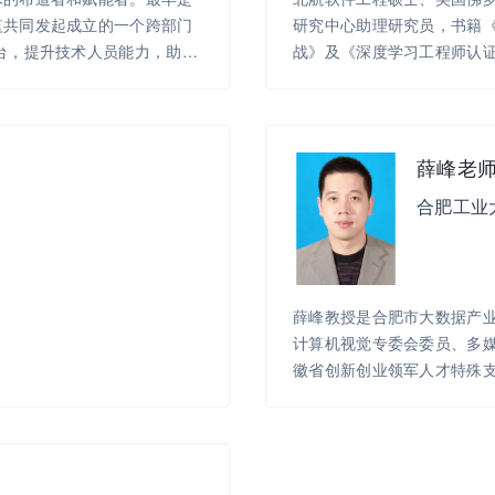
监共同发起成立的一个跨部门
研究中心助理研究员，书籍《Pa
台，提升技术人员能力，助力
战》及《深度学习工程师认
的快速发展，现如今已成为横
百度最重要的三个专业序列
发展组织。 2008年至今,
人才战略为出发点，以专业人
薛峰老
地图及配套的培训课程为核
合肥工业
撑的人才发展模式，积累了涵
用技能、项目管理和工程师文
和学习活动。科技创新驱动社
开放，将百度的技术和方法回馈
来”的宗旨,繁荣技术生态,培
薛峰教授是合肥市大数据产业
社会和行业的技术水平,实现
计算机视觉专委会委员、多
徽省创新创业领军人才特殊
队带头人，获得2016年全
奖，2018年知乎公司主办
在线评测”比赛第二名。