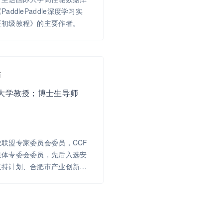
ddlePaddle深度学习实
证初级教程》的主要作者。
师
大学教授；博士生导师
联盟专家委员会委员，CCF
媒体专委会委员，先后入选安
支持计划、合肥市产业创新团
国科技工作者创新创业大赛铜
的“移动知识分享平台推荐算法