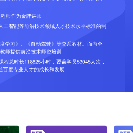
工程师作为金牌讲师
家人工智能等前沿技术领域人才技术水平标准的制
度学习》、《自动驾驶》等套系教材。面向全
00+教师提供前沿技术师资培训
课程总时长118825小时，覆盖学员53045人次，
伴随百度专业人才的成长和发展