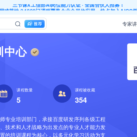
三节课X工信部AI岗位能力认证 · 全国合伙人招募！
应用难落地？1000门课程覆盖企业全岗位应用，快点加入AIGC
200+门DeepSeek应用课程免费体验，快带团队一起加入学习
工找学习资源，却忘记自己也要成长提升？90天免费学习期限
专家
业务到底要落地哪些国家才合适？国别文化与扶持政策均在这里
成长期，但员工能力跟不上发展？8000门课程解决成长型企业
｜流量转化｜数据驱动｜销售赢单 4000+课程等你带团队一
AI职场发展实战课：深度解读AI在不同职业场景下的业务赋能
训中心
精选10门AI王牌课：助你成功入行AI岗位，🚀成为行业AI人
三节课X工信部AI岗位能力认证 · 全国合伙人招募！
5
354
师专业培训部门，承接百度研发序列各级工程
、技术和人才战略为出发点的专业人才能力发
置的培训课程为核心，以多元化学习活动为支