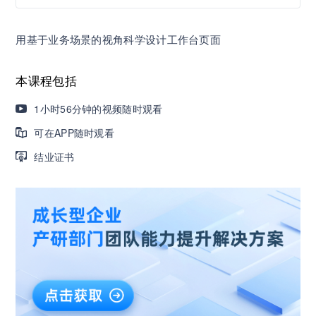
AI职场发展实战课：深度解读AI在不同职业场景下
用基于业务场景的视角科学设计工作台页面
的业务赋能
本课程包括
🔥精选10门AI王牌课：助你成功入行AI岗位，🚀
成为行业AI人才！
1小时56分钟的视频随时观看
可在APP随时观看
三节课X工信部AI岗位能力认证 · 全国合伙人招
结业证书
募！