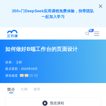
200+门DeepSeek应用课程免费体验，快带团队
一起加入学习
培训人只给员工找学习资源，却忘记自己也要成长
提升？90天免费学习期限只为培训人开放
如何做好B端工作台的页面设计
出海业务到底要落地哪些国家才合适？国别文化与
扶持政策均在这里能找到
讲师：
王晖
最后更新：2022年09月
企业正处于快速成长期，但员工能力跟不上发展？
课程难度
8000门课程解决成长型企业所有岗位技能差距
简介
大纲
推荐
营销获客｜流量转化｜数据驱动｜销售赢单 4000
+课程等你带团队一起免费学习
预览课程