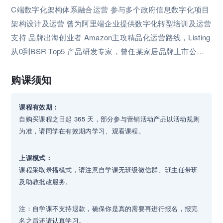
C端数字化架构体系融合运营 参与多个政府信息数字化项目
架构设计及运营 曾为阿里端企业提供数字化转型培训及运营
支持 品牌出海创业者 Amazon主攻精品化运营路线，Listing
从0到BSR Top5 产品研发专家，曾任某家居品牌上市公司A
mazon新品组组长 独立站0-1，站内-站外广告融合运营持续
购课须知
研究者 跨境电商站内-站外广告融合运营持续研究者
课程有效期：
自购买课程之日起 365 天，部分参与营销活动产品以活动规则
为准，请同学在有效期内学习、观看课程。
上课模式：
课程采取录播模式，请注意自学课无班级微信群、班主任带班
及助教批改服务。
注：自学课不支持退款，确保你是真的需要再进行报名，报完
名之后还请认真学习。