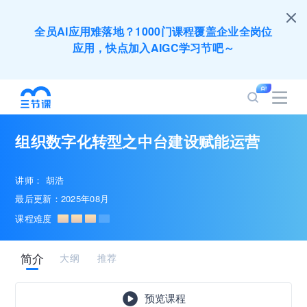
全员AI应用难落地？1000门课程覆盖企业全岗位
应用，快点加入AIGC学习节吧～
200+门DeepSeek应用课程免费体验，快带团队
一起加入学习
组织数字化转型之中台建设赋能运营
培训人只给员工找学习资源，却忘记自己也要成长
提升？90天免费学习期限只为培训人开放
讲师：
胡浩
最后更新：2025年08月
出海业务到底要落地哪些国家才合适？国别文化与
课程难度
扶持政策均在这里能找到
简介
大纲
推荐
企业正处于快速成长期，但员工能力跟不上发展？
8000门课程解决成长型企业所有岗位技能差距
预览课程