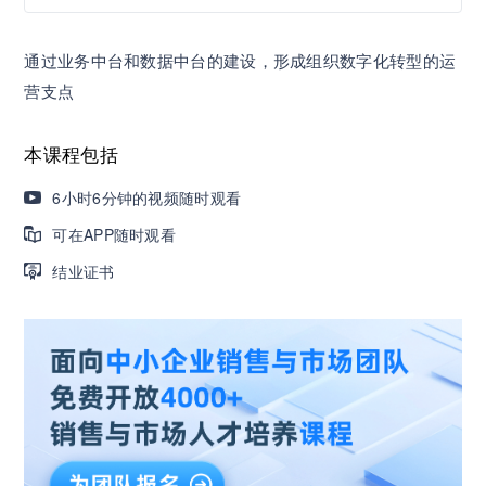
营销获客｜流量转化｜数据驱动｜销售赢单 4000
通过业务中台和数据中台的建设，形成组织数字化转型的运
+课程等你带团队一起免费学习
营支点
AI职场发展实战课：深度解读AI在不同职业场景下
本课程包括
的业务赋能
6小时6分钟的视频随时观看
🔥精选10门AI王牌课：助你成功入行AI岗位，🚀
可在APP随时观看
成为行业AI人才！
结业证书
三节课X工信部AI岗位能力认证 · 全国合伙人招
募！