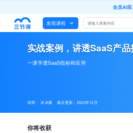
全员AI
培训人只给员
发现课程
出海
企业正处于快速
营销获客
实战案例，讲透SaaS产品

一课学透SaaS指标和应用
讲师：
冰冰酱
最后更新：2022年12月
你将收获