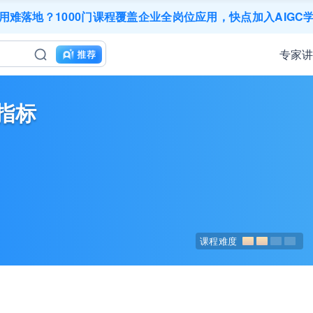
三节课X工信部AI岗位能力认证 · 全国合伙人招募！
应用难落地？1000门课程覆盖企业全岗位应用，快点加入AIGC
200+门DeepSeek应用课程免费体验，快带团队一起加入学习
工找学习资源，却忘记自己也要成长提升？90天免费学习期限
专家
业务到底要落地哪些国家才合适？国别文化与扶持政策均在这里
成长期，但员工能力跟不上发展？8000门课程解决成长型企业
｜流量转化｜数据驱动｜销售赢单 4000+课程等你带团队一
AI职场发展实战课：深度解读AI在不同职业场景下的业务赋能
指标
精选10门AI王牌课：助你成功入行AI岗位，🚀成为行业AI人
三节课X工信部AI岗位能力认证 · 全国合伙人招募！
课程难度