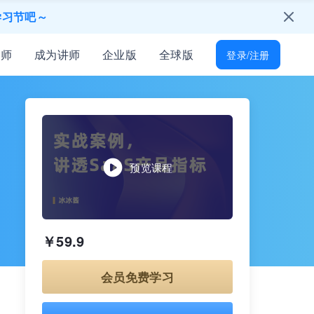
学习节吧～
只为培训人开放
讲师
成为讲师
企业版
全球版
登录/注册
能找到
所有岗位技能差距
起免费学习
才！
预览课程
￥59.9
会员免费学习