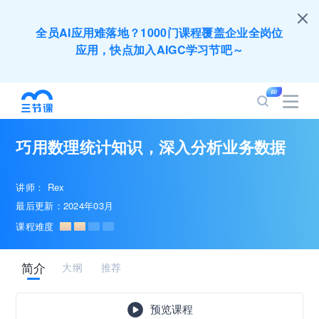
全员AI应用难落地？1000门课程覆盖企业全岗位
应用，快点加入AIGC学习节吧～
200+门DeepSeek应用课程免费体验，快带团队
一起加入学习
巧用数理统计知识，深入分析业务数据
培训人只给员工找学习资源，却忘记自己也要成长
提升？90天免费学习期限只为培训人开放
讲师：
Rex
最后更新：2024年03月
出海业务到底要落地哪些国家才合适？国别文化与
课程难度
扶持政策均在这里能找到
简介
大纲
推荐
企业正处于快速成长期，但员工能力跟不上发展？
8000门课程解决成长型企业所有岗位技能差距
预览课程