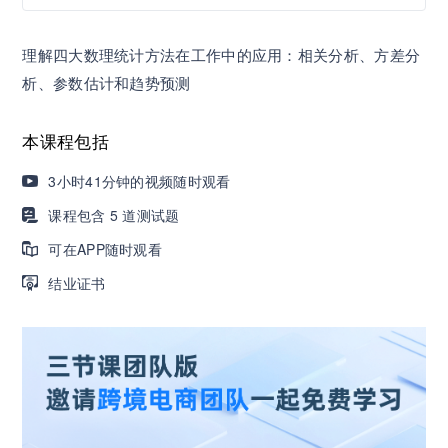
营销获客｜流量转化｜数据驱动｜销售赢单 4000
理解四大数理统计方法在工作中的应用：相关分析、方差分
+课程等你带团队一起免费学习
析、参数估计和趋势预测
AI职场发展实战课：深度解读AI在不同职业场景下
本课程包括
的业务赋能
3小时41分钟的视频随时观看
🔥精选10门AI王牌课：助你成功入行AI岗位，🚀
课程包含 5 道测试题
成为行业AI人才！
可在APP随时观看
结业证书
三节课X工信部AI岗位能力认证 · 全国合伙人招
募！