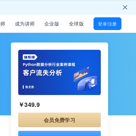
学习节吧～
只为培训人开放
能找到
讲师
成为讲师
企业版
全球版
登录/注册
所有岗位技能差距
起免费学习
才！
￥349.9
会员免费学习