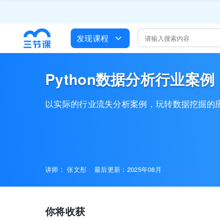
全员AI
培训人只给员
出海
发现课程
企业正处于快速
营销获客

Python数据分析行业案
以实际的行业流失分析案例，玩转数据挖掘的
讲师：
张文彤
最后更新：2025年08月
你将收获