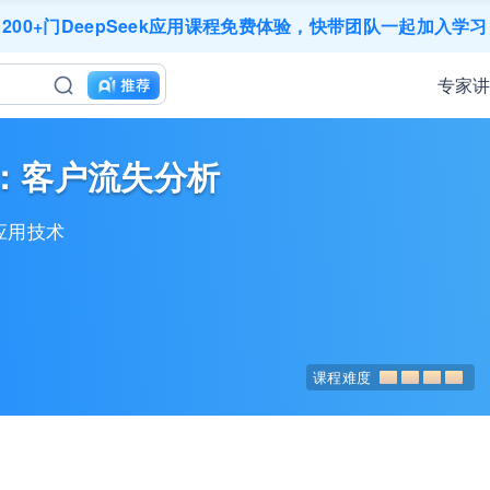
应用难落地？1000门课程覆盖企业全岗位应用，快点加入AIGC
200+门DeepSeek应用课程免费体验，快带团队一起加入学习
工找学习资源，却忘记自己也要成长提升？90天免费学习期限
业务到底要落地哪些国家才合适？国别文化与扶持政策均在这里
专家
成长期，但员工能力跟不上发展？8000门课程解决成长型企业
｜流量转化｜数据驱动｜销售赢单 4000+课程等你带团队一
AI职场发展实战课：深度解读AI在不同职业场景下的业务赋能
精选10门AI王牌课：助你成功入行AI岗位，🚀成为行业AI人
例：客户流失分析
三节课X工信部AI岗位能力认证 · 全国合伙人招募！
应用技术
课程难度