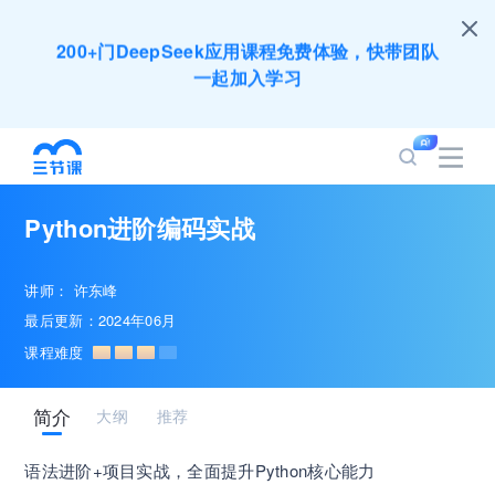
200+门DeepSeek应用课程免费体验，快带团队
一起加入学习
培训人只给员工找学习资源，却忘记自己也要成长
提升？90天免费学习期限只为培训人开放
Python进阶编码实战
出海业务到底要落地哪些国家才合适？国别文化与
扶持政策均在这里能找到
讲师：
许东峰
最后更新：2024年06月
企业正处于快速成长期，但员工能力跟不上发展？
课程难度
8000门课程解决成长型企业所有岗位技能差距
简介
大纲
推荐
营销获客｜流量转化｜数据驱动｜销售赢单 4000
+课程等你带团队一起免费学习
语法进阶+项目实战，全面提升Python核心能力