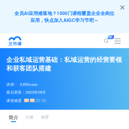
全员AI应用难落地？1000门课程覆盖企业全岗位
应用，快点加入AIGC学习节吧～
200+门DeepSeek应用课程免费体验，快带团队
一起加入学习
企业私域运营基础：私域运营的经营要领
培训人只给员工找学习资源，却忘记自己也要成长
和获客团队搭建
提升？90天免费学习期限只为培训人开放
讲师：
大柯Kosan
出海业务到底要落地哪些国家才合适？国别文化与
最后更新：2023年08月
扶持政策均在这里能找到
课程难度
企业正处于快速成长期，但员工能力跟不上发展？
简介
大纲
推荐
8000门课程解决成长型企业所有岗位技能差距