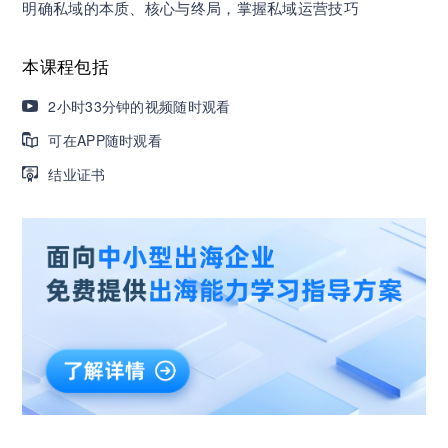
明确私域的本质、核心与终局，掌握私域运营技巧
营销获客｜流量转化｜数据驱动｜销售赢单 4000
+课程等你带团队一起免费学习
本课程包括
2小时33分钟的视频随时观看
AI职场发展实战课：深度解读AI在不同职业场景下
可在APP随时观看
的业务赋能
结业证书
🔥精选10门AI王牌课：助你成功入行AI岗位，🚀
成为行业AI人才！
三节课X工信部AI岗位能力认证 · 全国合伙人招
募！