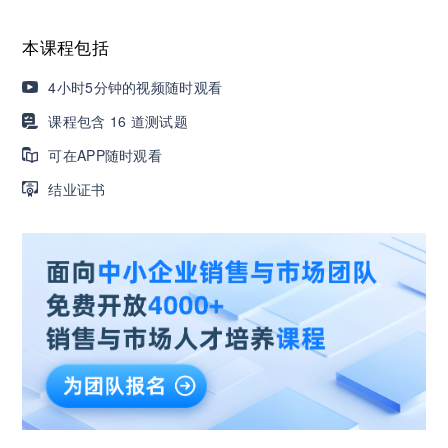
营销获客｜流量转化｜数据驱动｜销售赢单 4000
本课程包括
+课程等你带团队一起免费学习
4小时5分钟的视频随时观看
课程包含 16 道测试题
AI职场发展实战课：深度解读AI在不同职业场景下
的业务赋能
可在APP随时观看
结业证书
🔥精选10门AI王牌课：助你成功入行AI岗位，🚀
成为行业AI人才！
三节课X工信部AI岗位能力认证 · 全国合伙人招
募！