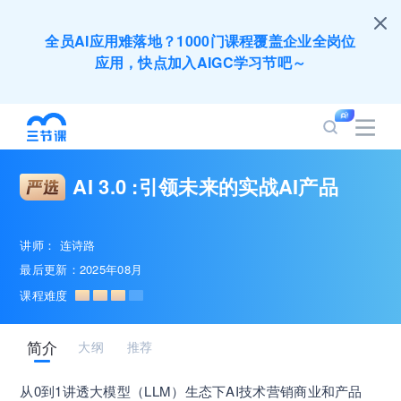
全员AI应用难落地？1000门课程覆盖企业全岗位
应用，快点加入AIGC学习节吧～
200+门DeepSeek应用课程免费体验，快带团队
一起加入学习
AI 3.0 :引领未来的实战AI产品
培训人只给员工找学习资源，却忘记自己也要成长
提升？90天免费学习期限只为培训人开放
讲师：
连诗路
最后更新：2025年08月
出海业务到底要落地哪些国家才合适？国别文化与
课程难度
扶持政策均在这里能找到
简介
大纲
推荐
企业正处于快速成长期，但员工能力跟不上发展？
8000门课程解决成长型企业所有岗位技能差距
从0到1讲透大模型（LLM）生态下AI技术营销商业和产品