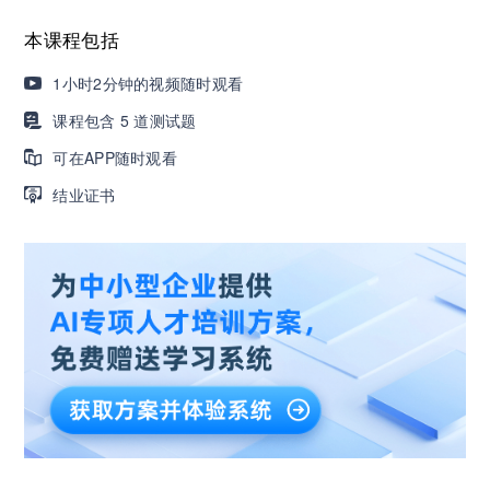
本课程包括
营销获客｜流量转化｜数据驱动｜销售赢单 4000
+课程等你带团队一起免费学习
1小时2分钟的视频随时观看
课程包含 5 道测试题
AI职场发展实战课：深度解读AI在不同职业场景下
可在APP随时观看
的业务赋能
结业证书
🔥精选10门AI王牌课：助你成功入行AI岗位，🚀
成为行业AI人才！
三节课X工信部AI岗位能力认证 · 全国合伙人招
募！