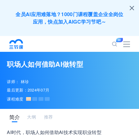
全员AI应用难落地？1000门课程覆盖企业全岗位
应用，快点加入AIGC学习节吧～
200+门DeepSeek应用课程免费体验，快带团队
一起加入学习
职场人如何借助AI做转型
培训人只给员工找学习资源，却忘记自己也要成长
提升？90天免费学习期限只为培训人开放
讲师：
林珍
最后更新：2024年07月
出海业务到底要落地哪些国家才合适？国别文化与
课程难度
扶持政策均在这里能找到
简介
大纲
推荐
企业正处于快速成长期，但员工能力跟不上发展？
8000门课程解决成长型企业所有岗位技能差距
AI时代，职场人如何借助AI技术实现职业转型