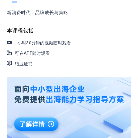
营销获客｜流量转化｜数据驱动｜销售赢单 4000
新消费时代：品牌成长与策略
+课程等你带团队一起免费学习
本课程包括
AI职场发展实战课：深度解读AI在不同职业场景下
1小时30分钟的视频随时观看
的业务赋能
可在APP随时观看
结业证书
🔥精选10门AI王牌课：助你成功入行AI岗位，🚀
成为行业AI人才！
三节课X工信部AI岗位能力认证 · 全国合伙人招
募！