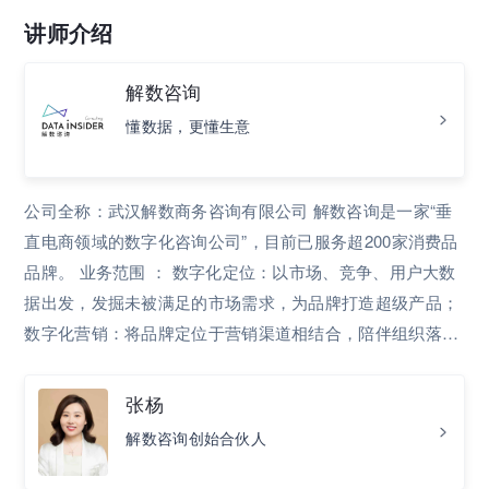
讲师介绍
解数咨询
懂数据，更懂生意
公司全称：武汉解数商务咨询有限公司 解数咨询是一家“垂
直电商领域的数字化咨询公司”，目前已服务超200家消费品
品牌。 业务范围 ： 数字化定位：以市场、竞争、用户大数
据出发，发掘未被满足的市场需求，为品牌打造超级产品；
数字化营销：将品牌定位于营销渠道相结合，陪伴组织落地
企业增长规划； 数字化管理：陪伴企业在经营中解决管理问
题，实现降本增效。 擅长领域： 1，服务垂直且经验丰富：
张杨
自解数品牌创建以来，服务知名品牌和机构超过200家，不
解数咨询创始合伙人
乏海内外知名品牌及互联网头部品牌与一线新锐品牌，在该
领域服务经验最丰富； 2，视角多维度：解数同时也服务了