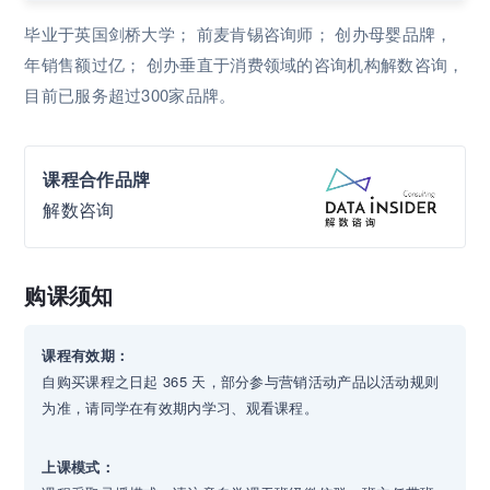
众多知名消费品基金及上市服务机构； 3，团队精锐：团队
毕业于英国剑桥大学； 前麦肯锡咨询师； 创办母婴品牌，
毕业于剑桥大学等世界名校，有顶级咨询公司麦肯锡的多年
年销售额过亿； 创办垂直于消费领域的咨询机构解数咨询，
工作经验，有电商品牌从零到类目第一的创办经验。咨询行
目前已服务超过300家品牌。
业更懂电商，电商行业更懂咨询。亮点优势：电商品牌营销
与定位，帮助品牌在电商全渠道实现稳健增长； 电商团队提
课程合作品牌
效，帮助企业打造 从研发 - 产品 - 投放 - 运营 一体化的全新
解数咨询
组织模式，从底层上提高品牌经营效率。 团队分布：上海、
武汉 主要客户：娇韵诗、思念、华熙生物、海正药业、膳魔
师、活力28、三顿半、达能、雀巢、欧莱雅男士、雅培、康
购课须知
师傅、简爱、素士、永璞、袋鼠妈妈、小壳、PMPM、丽人
丽妆、凯淳、壹网壹创、天图资本、字节跳动投资部、中信
课程有效期：
证券。
自购买课程之日起 365 天，部分参与营销活动产品以活动规则
为准，请同学在有效期内学习、观看课程。
上课模式：