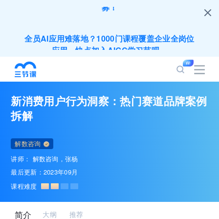
全员AI应用难落地？1000门课程覆盖企业全岗位
应用，快点加入AIGC学习节吧～
200+门DeepSeek应用课程免费体验，快带团队
一起加入学习
新消费用户行为洞察：热门赛道品牌案例
培训人只给员工找学习资源，却忘记自己也要成长
拆解
提升？90天免费学习期限只为培训人开放
解数咨询
出海业务到底要落地哪些国家才合适？国别文化与
讲师：
解数咨询
张杨
扶持政策均在这里能找到
最后更新：2023年09月
课程难度
企业正处于快速成长期，但员工能力跟不上发展？
8000门课程解决成长型企业所有岗位技能差距
简介
大纲
推荐