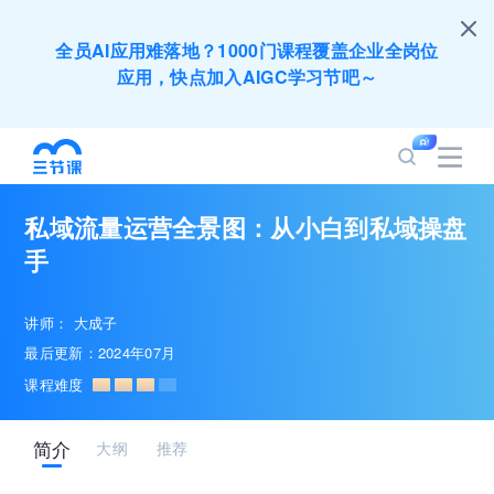
全员AI应用难落地？1000门课程覆盖企业全岗位
应用，快点加入AIGC学习节吧～
200+门DeepSeek应用课程免费体验，快带团队
一起加入学习
私域流量运营全景图：从小白到私域操盘
培训人只给员工找学习资源，却忘记自己也要成长
手
提升？90天免费学习期限只为培训人开放
讲师：
大成子
出海业务到底要落地哪些国家才合适？国别文化与
最后更新：2024年07月
扶持政策均在这里能找到
课程难度
企业正处于快速成长期，但员工能力跟不上发展？
简介
大纲
推荐
8000门课程解决成长型企业所有岗位技能差距