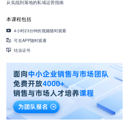
从实战到落地的私域运营指南
营销获客｜流量转化｜数据驱动｜销售赢单 4000
+课程等你带团队一起免费学习
本课程包括
4小时23分钟的视频随时观看
AI职场发展实战课：深度解读AI在不同职业场景下
可在APP随时观看
的业务赋能
结业证书
🔥精选10门AI王牌课：助你成功入行AI岗位，🚀
成为行业AI人才！
三节课X工信部AI岗位能力认证 · 全国合伙人招
募！