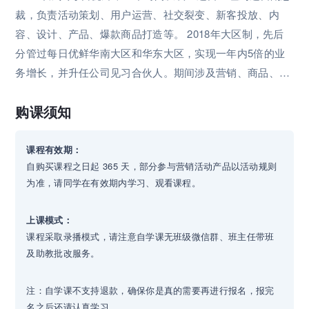
裁，负责活动策划、⽤户运营、社交裂变、新客投放、内
容、设计、产品、爆款商品打造等。 2018年⼤区制，先后
分管过每⽇优鲜华南⼤区和华东⼤区，实现⼀年内5倍的业
务增⻓，并升任公司⻅习合伙⼈。期间涉及营销、商品、物
流全链路闭环管理，⼤到扛实收增⻓⽬标，⼩到配送员服装
购课须知
设计定版，摸爬滚打实战落地。 2020年底平台化，调任北
京负责营销部，升任公司合伙⼈。⽤极低成本构建百万级免
费可持续触达的私域⽤户池，打造OEM⾃有品牌朝暮牧场、
课程有效期：
自购买课程之日起 365 天，部分参与营销活动产品以活动规则
⼏分熟⽜排、窝边蛋、预制菜巨下饭系列等产品，同时总结
为准，请同学在有效期内学习、观看课程。
3万字可复制的流程⼀体化和品牌营销⽅法。 2022年7⽉28
⽇每⽇优鲜集体员⼯毕业。 之后创业做品牌营销增⻓咨询公
上课模式：
司，合作的客户有钱⼤妈、⼤⼈糖、Mcake、⾁鲜鲜等。
课程采取录播模式，请注意自学课无班级微信群、班主任带班
及助教批改服务。
注：自学课不支持退款，确保你是真的需要再进行报名，报完
名之后还请认真学习。