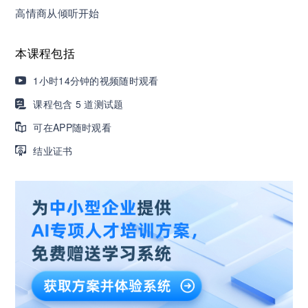
高情商从倾听开始
营销获客｜流量转化｜数据驱动｜销售赢单 4000
+课程等你带团队一起免费学习
本课程包括
1小时14分钟的视频随时观看
AI职场发展实战课：深度解读AI在不同职业场景下
的业务赋能
课程包含 5 道测试题
可在APP随时观看
🔥精选10门AI王牌课：助你成功入行AI岗位，🚀
结业证书
成为行业AI人才！
三节课X工信部AI岗位能力认证 · 全国合伙人招
募！