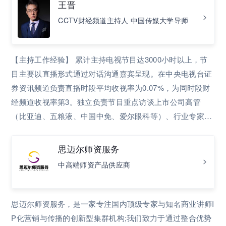
王晋
CCTV财经频道主持人 中国传媒大学导师
【主持工作经验】 累计主持电视节目达3000小时以上，节
目主要以直播形式通过对话沟通嘉宾呈现。在中央电视台证
券资讯频道负责直播时段平均收视率为0.07%，为同时段财
经频道收视率第3。独立负责节目重点访谈上市公司高管
（比亚迪、五粮液、中国中免、爱尔眼科等）、行业专家及
经济学家（吴晓波、樊纲、尹力博等）达上百人，并在频道
内收视率排名第2。 【培训工作经历】 负责组建企业学院，
思迈尔师资服务
3年期间管理培训师研究员30余人，服务会员单位和居间公
中高端师资产品供应商
司超过120家。个人累计授课超过800小时，培训学员超过10
000人。随后在清华大学总裁研修班、中国传媒大学总裁研
修班担任管理沟通课程导师。同时受聘多家创业公司领导力
思迈尔师资服务，是一家专注国内顶级专家与知名商业讲师I
顾问和CEO沟通教练。 【管理项目经历】 任家庭理财频道
P化营销与传播的创新型集群机构;我们致力于通过整合优势