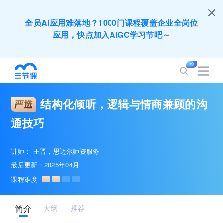
全员AI应用难落地？1000门课程覆盖企业全岗位
应用，快点加入AIGC学习节吧～
200+门DeepSeek应用课程免费体验，快带团队
一起加入学习
结构化倾听，逻辑与情商兼顾的沟
培训人只给员工找学习资源，却忘记自己也要成长
通技巧
提升？90天免费学习期限只为培训人开放
讲师：
王晋
思迈尔师资服务
出海业务到底要落地哪些国家才合适？国别文化与
最后更新：2025年04月
扶持政策均在这里能找到
课程难度
企业正处于快速成长期，但员工能力跟不上发展？
简介
大纲
推荐
8000门课程解决成长型企业所有岗位技能差距