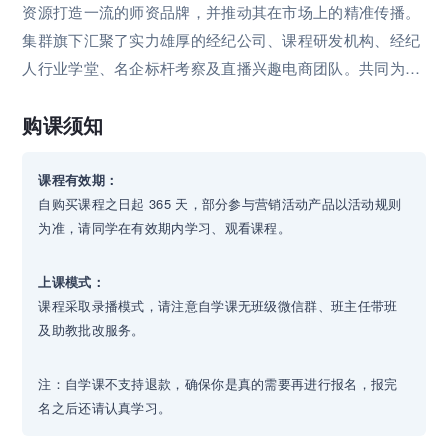
节目部负责人，工作内容包括：统筹制作11档电视节目，保
资源打造一流的师资品牌，并推动其在市场上的精准传播。
证每天12个小时直播内容的输出；与超过40名签约嘉宾、特
集群旗下汇聚了实力雄厚的经纪公司、课程研发机构、经纪
邀嘉宾对接、商务恰谈、内容共创；管理编导、主持、技
人行业学堂、名企标杆考察及直播兴趣电商团队。共同为客
术、运营和后期5个部门，共计60余人。任职4年年均创收达
户提供全方位、高品质的垂直于企业培训的相关服务。
到4700万。频道利润率在全数字频道排名上升5个名次，并
购课须知
连续3年位居第2名，利润率总体提升30%。
课程有效期：
自购买课程之日起 365 天，部分参与营销活动产品以活动规则
为准，请同学在有效期内学习、观看课程。
上课模式：
课程采取录播模式，请注意自学课无班级微信群、班主任带班
及助教批改服务。
注：自学课不支持退款，确保你是真的需要再进行报名，报完
名之后还请认真学习。