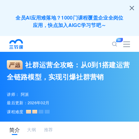
全员AI应用难落地？1000门课程覆盖企业全岗位
应用，快点加入AIGC学习节吧～
200+门DeepSeek应用课程免费体验，快带团队
一起加入学习
社群运营全攻略：从0到1搭建运营
培训人只给员工找学习资源，却忘记自己也要成长
全链路模型，实现引爆社群营销
提升？90天免费学习期限只为培训人开放
讲师：
阿派
出海业务到底要落地哪些国家才合适？国别文化与
最后更新：2026年02月
扶持政策均在这里能找到
课程难度
企业正处于快速成长期，但员工能力跟不上发展？
简介
大纲
推荐
8000门课程解决成长型企业所有岗位技能差距