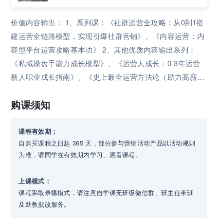
价值内容输出： 1、系列课：《社群运营全攻略：从0到1搭
建运营全链路模型，实现引爆社群营销》、《内容运营：内
容型平台运营攻略基本功》 2、其他优质内容输出系列：
《私域操盘手能力成长模型》、《运营人成长：0-3年运营
新人职业成长指南》、《史上最全运营方法论（助力高薪off
er）》、《抖音短视频从0-1快速起号运营攻略》、《转行运
购课须知
营求职攻略：简历撰写方法论》等 可提供的服务： 1、提供
1V1运营咨询服务：主要包括：私域流量运营、运营团队搭
建、零经验转行运营、短视频/直播营销等相关领域。 2、提
课程有效期：
自购买课程之日起 365 天，部分参与营销活动产品以活动规则
供企业私域流量运营服务：包括私域营销策略制定、私域营
为准，请同学在有效期内学习、观看课程。
销带教陪跑服务等。
上课模式：
课程采取录播模式，请注意自学课无班级微信群、班主任带班
及助教批改服务。