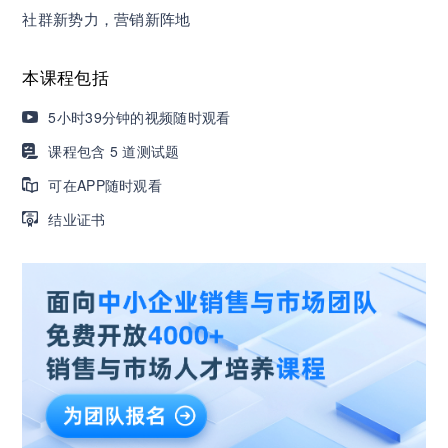
社群新势力，营销新阵地
营销获客｜流量转化｜数据驱动｜销售赢单 4000
+课程等你带团队一起免费学习
本课程包括
5小时39分钟的视频随时观看
AI职场发展实战课：深度解读AI在不同职业场景下
的业务赋能
课程包含 5 道测试题
可在APP随时观看
🔥精选10门AI王牌课：助你成功入行AI岗位，🚀
结业证书
成为行业AI人才！
三节课X工信部AI岗位能力认证 · 全国合伙人招
募！