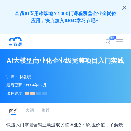
全员AI应用难落地？1000门课程覆盖企业全岗位
应用，快点加入AIGC学习节吧～
200+门DeepSeek应用课程免费体验，快带团队
一起加入学习
AI大模型商业化企业级完整项目入门实践
培训人只给员工找学习资源，却忘记自己也要成长
提升？90天免费学习期限只为培训人开放
讲师：
林礼晓
最后更新：2024年07月
出海业务到底要落地哪些国家才合适？国别文化与
课程难度
扶持政策均在这里能找到
简介
大纲
推荐
企业正处于快速成长期，但员工能力跟不上发展？
8000门课程解决成长型企业所有岗位技能差距
快速入门掌握营销互动游戏的整体业务和商业价值，了解最