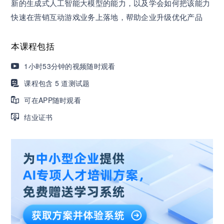
新的生成式人工智能大模型的能力，以及学会如何把该能力
快速在营销互动游戏业务上落地，帮助企业升级优化产品
营销获客｜流量转化｜数据驱动｜销售赢单 4000
+课程等你带团队一起免费学习
本课程包括
AI职场发展实战课：深度解读AI在不同职业场景下
1小时53分钟的视频随时观看
的业务赋能
课程包含 5 道测试题
可在APP随时观看
🔥精选10门AI王牌课：助你成功入行AI岗位，🚀
结业证书
成为行业AI人才！
三节课X工信部AI岗位能力认证 · 全国合伙人招
募！