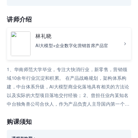
讲师介绍
林礼晓
AI大模型+企业数字化营销首席产品官
1、华南师范⼤学毕业，专注⼤快消行业，新零售，营销领
域10余年⾏业沉淀和积累。 在产品战略规划，架构体系构
建，中台体系升级，AI大模型商业化落地具有相关的⽅法论
以及实际的⼤型项⽬落地交付经验； 2、曾担任业内某知名
中台独角兽公司合伙⼈，作为产品负责人主导国内第⼀个企
业级中台项⽬交付落地以及第⼀套中台产品体系的完整建
购课须知
设，开创了国内企业级产品升级中台架构的先河； 3、曾担
任国内某知名大快消企业业务架构总监，高级产品总监等职