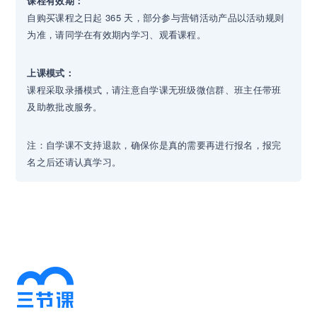
位； 4、负责过国内外多家头部企业(酒水类行业Top1，3C
课程有效期：
自购买课程之日起 365 天，部分参与营销活动产品以活动规则
电子类行业TOP1等)的数字化转型和产品架构升级，以及生
为准，请同学在有效期内学习、观看课程。
成式AI的商业化项目落地（功能饮料类行业Top1），在里面
作为产品总负责人；
上课模式：
课程采取录播模式，请注意自学课无班级微信群、班主任带班
及助教批改服务。
注：自学课不支持退款，确保你是真的需要再进行报名，报完
名之后还请认真学习。