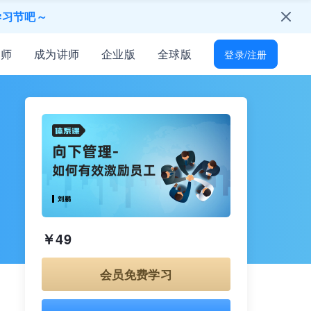
学习节吧～
只为培训人开放
讲师
成为讲师
企业版
全球版
登录/注册
能找到
所有岗位技能差距
起免费学习
才！
￥49
会员免费学习