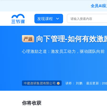
全员AI
培训人只给员
发现课程
出海
企业正处于快速
营销获客
向下管理-如何有效激

心理激励之道：激发员工动力，驱动团队向前
中建政研集团有限公司
讲师：
刘鹏
最后更新：202
你将收获