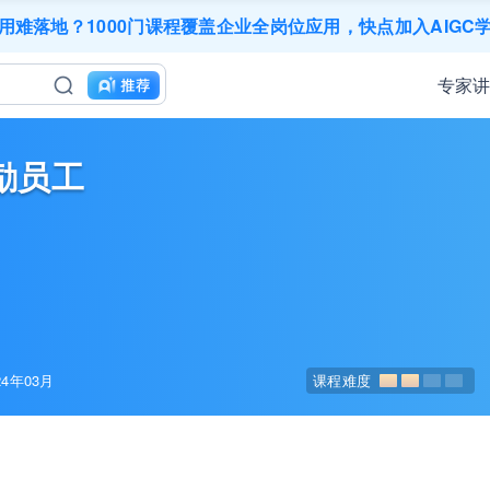
三节课X工信部AI岗位能力认证 · 全国合伙人招募！
应用难落地？1000门课程覆盖企业全岗位应用，快点加入AIGC
200+门DeepSeek应用课程免费体验，快带团队一起加入学习
工找学习资源，却忘记自己也要成长提升？90天免费学习期限
专家
业务到底要落地哪些国家才合适？国别文化与扶持政策均在这里
成长期，但员工能力跟不上发展？8000门课程解决成长型企业
｜流量转化｜数据驱动｜销售赢单 4000+课程等你带团队一
AI职场发展实战课：深度解读AI在不同职业场景下的业务赋能
励员工
精选10门AI王牌课：助你成功入行AI岗位，🚀成为行业AI人
三节课X工信部AI岗位能力认证 · 全国合伙人招募！
4年03月
课程难度