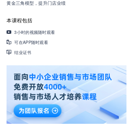
黄金三角模型，提升门店业绩
营销获客｜流量转化｜数据驱动｜销售赢单 4000
+课程等你带团队一起免费学习
本课程包括
3小时的视频随时观看
AI职场发展实战课：深度解读AI在不同职业场景下
可在APP随时观看
的业务赋能
结业证书
🔥精选10门AI王牌课：助你成功入行AI岗位，🚀
成为行业AI人才！
三节课X工信部AI岗位能力认证 · 全国合伙人招
募！