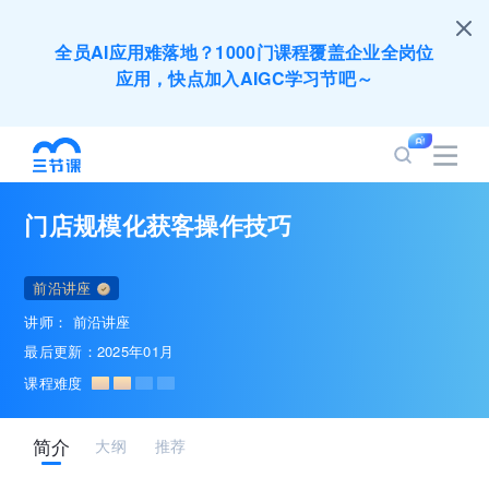
全员AI应用难落地？1000门课程覆盖企业全岗位
应用，快点加入AIGC学习节吧～
200+门DeepSeek应用课程免费体验，快带团队
一起加入学习
门店规模化获客操作技巧
培训人只给员工找学习资源，却忘记自己也要成长
提升？90天免费学习期限只为培训人开放
前沿讲座
讲师：
前沿讲座
出海业务到底要落地哪些国家才合适？国别文化与
最后更新：2025年01月
扶持政策均在这里能找到
课程难度
企业正处于快速成长期，但员工能力跟不上发展？
简介
大纲
推荐
8000门课程解决成长型企业所有岗位技能差距