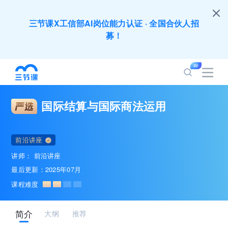
募！
全员AI应用难落地？1000门课程覆盖企业全岗位
应用，快点加入AIGC学习节吧～
200+门DeepSeek应用课程免费体验，快带团队
一起加入学习
国际结算与国际商法运用
培训人只给员工找学习资源，却忘记自己也要成长
前沿讲座
提升？90天免费学习期限只为培训人开放
讲师：
前沿讲座
最后更新：2025年07月
出海业务到底要落地哪些国家才合适？国别文化与
课程难度
扶持政策均在这里能找到
简介
大纲
推荐
企业正处于快速成长期，但员工能力跟不上发展？