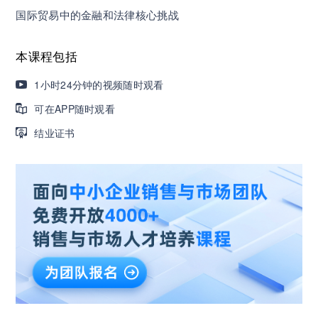
8000门课程解决成长型企业所有岗位技能差距
国际贸易中的金融和法律核心挑战
营销获客｜流量转化｜数据驱动｜销售赢单 4000
本课程包括
+课程等你带团队一起免费学习
1小时24分钟的视频随时观看
可在APP随时观看
AI职场发展实战课：深度解读AI在不同职业场景下
的业务赋能
结业证书
🔥精选10门AI王牌课：助你成功入行AI岗位，🚀
成为行业AI人才！
三节课X工信部AI岗位能力认证 · 全国合伙人招
募！