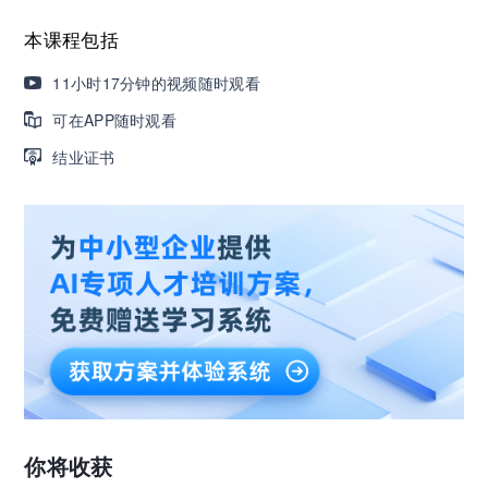
本课程包括
营销获客｜流量转化｜数据驱动｜销售赢单 4000
+课程等你带团队一起免费学习
11小时17分钟的视频随时观看
可在APP随时观看
AI职场发展实战课：深度解读AI在不同职业场景下
结业证书
的业务赋能
🔥精选10门AI王牌课：助你成功入行AI岗位，🚀
成为行业AI人才！
三节课X工信部AI岗位能力认证 · 全国合伙人招
募！
你将收获