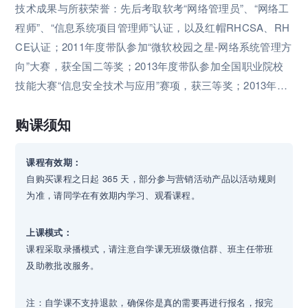
技术成果与所获荣誉：先后考取软考“网络管理员”、“网络工
程师”、“信息系统项目管理师”认证，以及红帽RHCSA、RH
CE认证；2011年度带队参加“微软校园之星-网络系统管理方
向”大赛，获全国二等奖；2013年度带队参加全国职业院校
技能大赛“信息安全技术与应用”赛项，获三等奖；2013年度
51cto网站IT博客大赛50强 2014年度微软IT Pro方向MVP；
购课须知
2016年度全国职业院校技能大赛“信息安全管理与评估”赛项
特邀裁判。 发表文章及出版图书：在各类学术期刊发表论文
5篇； 在“网络运维与管理”杂志发表技术文章20余篇
课程有效期：
自购买课程之日起 365 天，部分参与营销活动产品以活动规则
为准，请同学在有效期内学习、观看课程。
上课模式：
课程采取录播模式，请注意自学课无班级微信群、班主任带班
及助教批改服务。
注：自学课不支持退款，确保你是真的需要再进行报名，报完