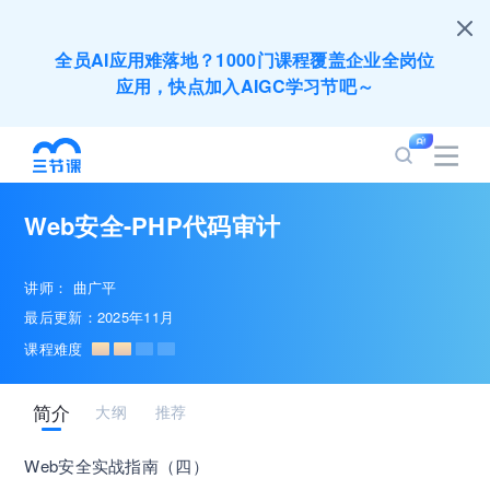
全员AI应用难落地？1000门课程覆盖企业全岗位
应用，快点加入AIGC学习节吧～
200+门DeepSeek应用课程免费体验，快带团队
一起加入学习
Web安全-PHP代码审计
培训人只给员工找学习资源，却忘记自己也要成长
提升？90天免费学习期限只为培训人开放
讲师：
曲广平
最后更新：2025年11月
出海业务到底要落地哪些国家才合适？国别文化与
课程难度
扶持政策均在这里能找到
简介
大纲
推荐
企业正处于快速成长期，但员工能力跟不上发展？
8000门课程解决成长型企业所有岗位技能差距
Web安全实战指南（四）