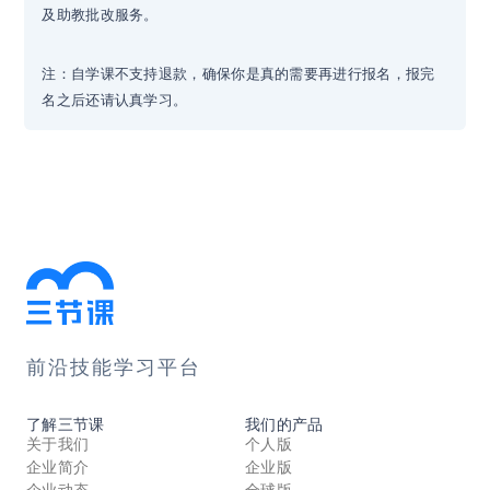
情况迅速调整授课方案与计划，解答问题耐心细致，让每次
及助教批改服务。
课程的学员都能收获颇丰，受到学员一致好评。 服务客户：
政府单位：深圳市、梅州市政府Office商务应用，上海公安P
注：自学课不支持退款，确保你是真的需要再进行报名，报完
ower BI大数据分析与可视化，罗湖地税局Excel + PPT商务
名之后还请认真学习。
应用内训，深圳市律师协会Word高级应用内训，深圳国家
高技术产业创新中心PPT设计应用培训 国有企业：中国银行
广州越秀支行Excel数据分析处理，深圳地铁集团、深圳市
水务集团、长园集团Office基础应用，中海油Excel操作应用
内训，深交所Office高级应用内训、大鹏天然气PS培训，深
圳出版发行集团PS+CDR平面设计内训，佛山、东莞、珠海
电信、江门移动Office高级应用培训 外资企业：汤姆森中国
Windows 8新特性应用，百事可乐国内各区Office商务应用
前沿技能学习平台
内训，奥林巴斯Office高级应用， UL中国、住润电装PPT商
务应用内训，富士施乐、维也纳酒店、德图仪表Excel及Visi
了解三节课
我们的产品
o图形设计内训，惠州壳牌PS企业培训，意法半导体Power
关于我们
个人版
BI大数据分析与可视化内训 上市公司：百度北京总部、碧桂
企业简介
企业版
企业动态
全球版