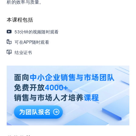
析的效率与质量。
企业正处于快速成长期，但员工能力跟不上发展？
8000门课程解决成长型企业所有岗位技能差距
本课程包括
53分钟的视频随时观看
营销获客｜流量转化｜数据驱动｜销售赢单 4000
可在APP随时观看
+课程等你带团队一起免费学习
结业证书
AI职场发展实战课：深度解读AI在不同职业场景下
的业务赋能
🔥精选10门AI王牌课：助你成功入行AI岗位，🚀
成为行业AI人才！
三节课X工信部AI岗位能力认证 · 全国合伙人招
募！