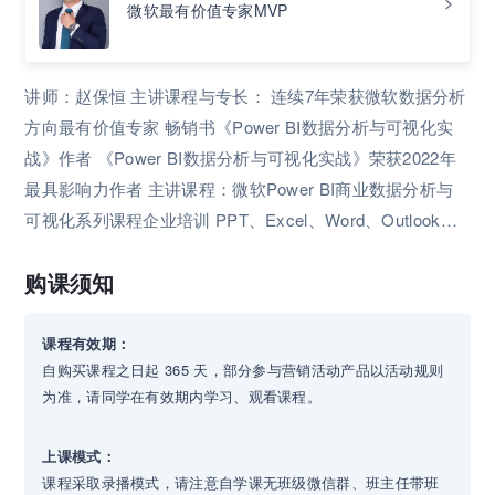
微软最有价值专家MVP
讲师：赵保恒 主讲课程与专长： 连续7年荣获微软数据分析
方向最有价值专家 畅销书《Power BI数据分析与可视化实
战》作者 《Power BI数据分析与可视化实战》荣获2022年
最具影响力作者 主讲课程：微软Power BI商业数据分析与
可视化系列课程企业培训 PPT、Excel、Word、Outlook、V
isio等办公软件企业培训 应用专长：熟练掌握Office 2013/20
购课须知
16/2019/M365、Power BI、Photoshop、Illustrator、InDesi
gn、CorelDraw等桌面客户端应用软件。 资质证书与荣誉：
MVP（微软最有价值专家） MCT（微软培训认证讲师） 深
课程有效期：
自购买课程之日起 365 天，部分参与营销活动产品以活动规则
圳市技工教育和职业培训系统09&11年度两届优秀教师 教学
为准，请同学在有效期内学习、观看课程。
风格： 专业基础扎实，授课幽默风趣。任职教学工作多年，
将大量的实际案例经验运用于课堂授课，理论与实践相结
上课模式：
合，让学员更条理、更系统的进行学习。能根据学员的实际
课程采取录播模式，请注意自学课无班级微信群、班主任带班