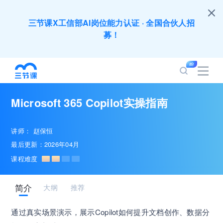
三节课X工信部AI岗位能力认证 · 全国合伙人招
募！
全员AI应用难落地？1000门课程覆盖企业全岗位
应用，快点加入AIGC学习节吧～
Microsoft 365 Copilot实操指南
200+门DeepSeek应用课程免费体验，快带团队
一起加入学习
讲师：
赵保恒
最后更新：2026年04月
培训人只给员工找学习资源，却忘记自己也要成长
课程难度
提升？90天免费学习期限只为培训人开放
简介
大纲
推荐
出海业务到底要落地哪些国家才合适？国别文化与
扶持政策均在这里能找到
通过真实场景演示，展示Copilot如何提升文档创作、数据分