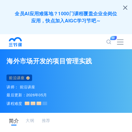
全员AI应用难落地？1000门课程覆盖企业全岗位
应用，快点加入AIGC学习节吧～
200+门DeepSeek应用课程免费体验，快带团队
一起加入学习
海外市场开发的项目管理实践
培训人只给员工找学习资源，却忘记自己也要成长
提升？90天免费学习期限只为培训人开放
前沿讲座
讲师：
前沿讲座
出海业务到底要落地哪些国家才合适？国别文化与
最后更新：2026年05月
扶持政策均在这里能找到
课程难度
企业正处于快速成长期，但员工能力跟不上发展？
简介
大纲
推荐
8000门课程解决成长型企业所有岗位技能差距