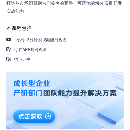
打造从市场洞察到合同签署的完整、可落地的海外项目开发
营销获客｜流量转化｜数据驱动｜销售赢单 4000
实战能力
+课程等你带团队一起免费学习
本课程包括
AI职场发展实战课：深度解读AI在不同职业场景下
1小时15分钟的视频随时观看
的业务赋能
可在APP随时观看
结业证书
🔥精选10门AI王牌课：助你成功入行AI岗位，🚀
成为行业AI人才！
三节课X工信部AI岗位能力认证 · 全国合伙人招
募！