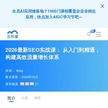
全员AI应用难落地？1000门课程覆盖企业全岗位
应用，快点加入AIGC学习节吧～
200+门DeepSeek应用课程免费体验，快带团队
一起加入学习
2026最新SEO实战课： 从入门到精通，
培训人只给员工找学习资源，却忘记自己也要成长
构建高效流量增长体系
提升？90天免费学习期限只为培训人开放
讲师：
Abby
出海业务到底要落地哪些国家才合适？国别文化与
最后更新：2026年06月
扶持政策均在这里能找到
课程难度
企业正处于快速成长期，但员工能力跟不上发展？
简介
大纲
推荐
8000门课程解决成长型企业所有岗位技能差距