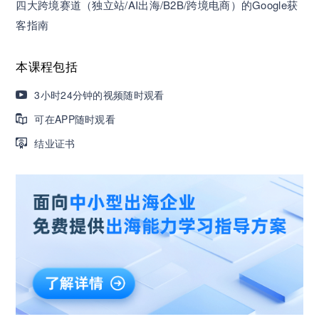
四大跨境赛道（独立站/AI出海/B2B/跨境电商）的Google获
客指南
营销获客｜流量转化｜数据驱动｜销售赢单 4000
+课程等你带团队一起免费学习
本课程包括
AI职场发展实战课：深度解读AI在不同职业场景下
3小时24分钟的视频随时观看
的业务赋能
可在APP随时观看
结业证书
🔥精选10门AI王牌课：助你成功入行AI岗位，🚀
成为行业AI人才！
三节课X工信部AI岗位能力认证 · 全国合伙人招
募！