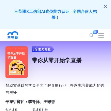
三节课X工信部AI岗位能力认证 · 全国合伙人招
募！
全员AI应用难落地？1000门课程覆盖企业全岗位
应用，快点加入AIGC学习节吧～
200+门DeepSeek应用课程免费体验，快带团队
带你从零开始学直播
一起加入学习
培训人只给员工找学习资源，却忘记自己也要成长
提升？90天免费学习期限只为培训人开放
帮助零基础的学员全面了解直播行业，并逐步培养成为优秀
的主播		
出海业务到底要落地哪些国家才合适？国别文化与
专家讲师团：李青洋、王璟雪
扶持政策均在这里能找到
包含课程
总课程时长