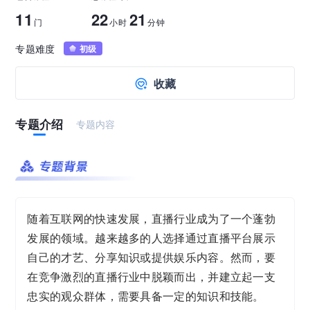
11
22
21
门
小时
分钟
企业正处于快速成长期，但员工能力跟不上发展？
8000门课程解决成长型企业所有岗位技能差距
专题难度
初级
收藏
营销获客｜流量转化｜数据驱动｜销售赢单 4000
+课程等你带团队一起免费学习
专题介绍
专题内容
AI职场发展实战课：深度解读AI在不同职业场景下
的业务赋能
🔥精选10门AI王牌课：助你成功入行AI岗位，🚀
随着互联网的快速发展，直播行业成为了一个蓬勃
成为行业AI人才！
发展的领域。越来越多的人选择通过直播平台展示
自己的才艺、分享知识或提供娱乐内容。然而，要
三节课X工信部AI岗位能力认证 · 全国合伙人招
在竞争激烈的直播行业中脱颖而出，并建立起一支
募！
忠实的观众群体，需要具备一定的知识和技能。