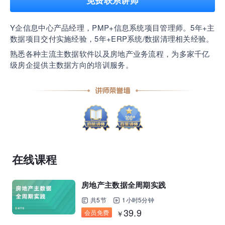
免费联系讲师
企业正处于快速成长期，但员工能力跟不上发展？
Y企信息中心产品经理，PMP+信息系统项目管理师。5年+主
8000门课程解决成长型企业所有岗位技能差距
数据项目交付实施经验，5年+ERP系统/数据清理相关经验。
熟悉各种主流主数据软件以及房地产业务流程，为多家千亿
营销获客｜流量转化｜数据驱动｜销售赢单 4000
级房企提供主数据方向的培训服务。
+课程等你带团队一起免费学习
AI职场发展实战课：深度解读AI在不同职业场景下
的业务赋能
🔥精选10门AI王牌课：助你成功入行AI岗位，🚀
在线课程
成为行业AI人才！
房地产主数据全周期实践
三节课X工信部AI岗位能力认证 · 全国合伙人招
共5节
1小时5分钟
募！
39.9
会员免费
￥