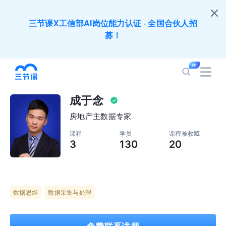
三节课X工信部AI岗位能力认证 · 全国合伙人招
募！
全员AI应用难落地？1000门课程覆盖企业全岗位
应用，快点加入AIGC学习节吧～
成于念
200+门DeepSeek应用课程免费体验，快带团队
房地产主数据专家
一起加入学习
课程
学员
课程被收藏
3
130
20
培训人只给员工找学习资源，却忘记自己也要成长
提升？90天免费学习期限只为培训人开放
数据思维
数据采集与处理
出海业务到底要落地哪些国家才合适？国别文化与
扶持政策均在这里能找到