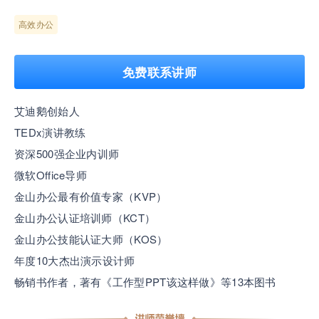
高效办公
企业正处于快速成长期，但员工能力跟不上发展？
8000门课程解决成长型企业所有岗位技能差距
免费联系讲师
营销获客｜流量转化｜数据驱动｜销售赢单 4000
+课程等你带团队一起免费学习
艾迪鹅创始人
TEDx演讲教练
AI职场发展实战课：深度解读AI在不同职业场景下
资深500强企业内训师
的业务赋能
微软Office导师
金山办公最有价值专家（KVP）
🔥精选10门AI王牌课：助你成功入行AI岗位，🚀
金山办公认证培训师（KCT）
成为行业AI人才！
金山办公技能认证大师（KOS）
年度10大杰出演示设计师
三节课X工信部AI岗位能力认证 · 全国合伙人招
畅销书作者，著有《工作型PPT该这样做》等13本图书
募！