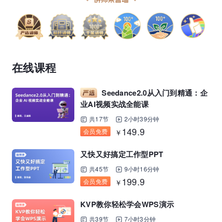
在线课程
Seedance2.0从入门到精通：企
业AI视频实战全能课
共17节
2小时39分钟
149.9
会员免费
￥
又快又好搞定工作型PPT
共45节
9小时16分钟
199.9
会员免费
￥
KVP教你轻松学会WPS演示
共39节
7小时3分钟