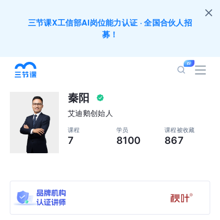
三节课X工信部AI岗位能力认证 · 全国合伙人招
募！
全员AI应用难落地？1000门课程覆盖企业全岗位
应用，快点加入AIGC学习节吧～
秦阳
200+门DeepSeek应用课程免费体验，快带团队
艾迪鹅创始人
一起加入学习
课程
学员
课程被收藏
7
8100
867
培训人只给员工找学习资源，却忘记自己也要成长
提升？90天免费学习期限只为培训人开放
出海业务到底要落地哪些国家才合适？国别文化与
扶持政策均在这里能找到