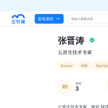
全员AI
培训人只给员
发现课程
出海
企业正处于快速
营销获客
张晋涛

云原生技术专家
Docker
K8S
DevOp
课程
3
云原生技术专家，微软 MVP，C