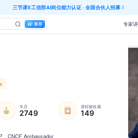
三节课X工信部AI岗位能力认证 · 全国合伙人招募！
应用难落地？1000门课程覆盖企业全岗位应用，快点加入AIGC
200+门DeepSeek应用课程免费体验，快带团队一起加入学习
工找学习资源，却忘记自己也要成长提升？90天免费学习期限
专家
业务到底要落地哪些国家才合适？国别文化与扶持政策均在这里
成长期，但员工能力跟不上发展？8000门课程解决成长型企业
｜流量转化｜数据驱动｜销售赢单 4000+课程等你带团队一
AI职场发展实战课：深度解读AI在不同职业场景下的业务赋能
精选10门AI王牌课：助你成功入行AI岗位，🚀成为行业AI人
三节课X工信部AI岗位能力认证 · 全国合伙人招募！
s
学员
课程被收藏
2749
149
NCF Ambassador