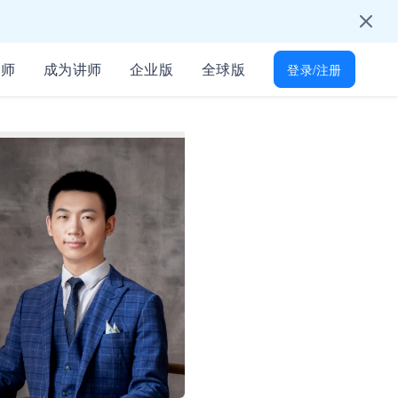
学习节吧～
只为培训人开放
讲师
成为讲师
企业版
全球版
登录/注册
能找到
所有岗位技能差距
起免费学习
才！