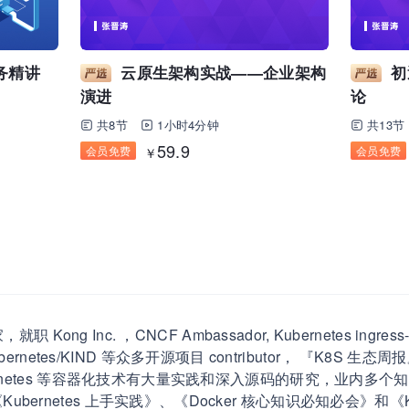
务精讲
云原生架构实战——企业架构
初
演进
论
共8节
1小时4分钟
共13节
59.9
会员免费
会员免费
￥
g Inc. ，CNCF Ambassador, Kubernetes ingress-ngi
m/Kubernetes/KIND 等众多开源项目 contributor， 『K8S
Kubernetes 等容器化技术有大量实践和深入源码的研究，业内多个知
Kubernetes 上手实践》、《Docker 核心知识必知必会》和《Ku