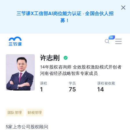
三节课X工信部AI岗位能力认证 · 全国合伙人招
募！
全员AI应用难落地？1000门课程覆盖企业全岗位
应用，快点加入AIGC学习节吧～
许志刚
200+门DeepSeek应用课程免费体验，快带团队
14年股权咨询师 全效股权激励模式开创者
一起加入学习
河南省经济战略智库专家成员
课程
学员
课程被收藏
1
75
14
培训人只给员工找学习资源，却忘记自己也要成长
提升？90天免费学习期限只为培训人开放
团队管理
财税管理
出海业务到底要落地哪些国家才合适？国别文化与
扶持政策均在这里能找到
5家上市公司股权顾问