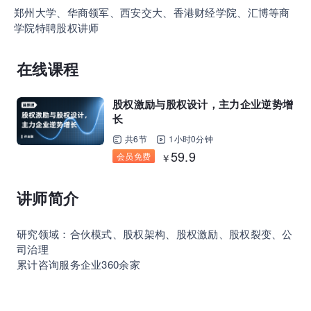
郑州大学、华商领军、西安交大、香港财经学院、汇博等商
企业正处于快速成长期，但员工能力跟不上发展？
学院特聘股权讲师
8000门课程解决成长型企业所有岗位技能差距
在线课程
营销获客｜流量转化｜数据驱动｜销售赢单 4000
+课程等你带团队一起免费学习
股权激励与股权设计，主力企业逆势增
长
共6节
1小时0分钟
AI职场发展实战课：深度解读AI在不同职业场景下
59.9
会员免费
￥
的业务赋能
讲师简介
🔥精选10门AI王牌课：助你成功入行AI岗位，🚀
成为行业AI人才！
研究领域：合伙模式、股权架构、股权激励、股权裂变、公
司治理
累计咨询服务企业360余家
三节课X工信部AI岗位能力认证 · 全国合伙人招
募！