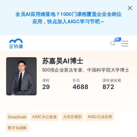
全员AI应用难落地？1000门课程覆盖企业全岗位
应用，快点加入AIGC学习节吧～
200+门DeepSeek应用课程免费体验，快带团队
一起加入学习
苏嘉昊AI博士
培训人只给员工找学习资源，却忘记自己也要成长
500强企业算法专家、中国科学院大学博士
提升？90天免费学习期限只为培训人开放
课程
学员
课程被收藏
29
4688
872
出海业务到底要落地哪些国家才合适？国别文化与
扶持政策均在这里能找到
AIGC办公提效
大语言模型
AIGC行业应用
DeepSeek
企业正处于快速成长期，但员工能力跟不上发展？
数字化战略
8000门课程解决成长型企业所有岗位技能差距