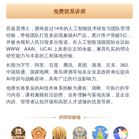
免费联系讲师
营销获客｜流量转化｜数据驱动｜销售赢单 4000
+课程等你带团队一起免费学习
苏嘉昊博士，拥有超过14年的人工智能技术研发与团队管理
经验，带领团队打造多款现象级AI产品，累计用户突破3亿，
AI职场发展实战课：深度解读AI在不同职业场景下
并被央视和人民日报多次报道。在人工智能顶级国际会议如
的业务赋能
WWW、AAAI、IJCAI 上发表论文30余篇，兼具扎实的理论
研究能力与丰富的工程落地经验。
长期为字节、阿里、百度、腾讯、美团、滴滴、京东、360、
🔥精选10门AI王牌课：助你成功入行AI岗位，🚀
中国联通、国家电网、青岛啤酒等知名企业及政府单位提供
成为行业AI人才！
AI培训与战略咨询，具有广泛的行业影响力。
他擅长将复杂的AI技术体系拆解为通俗、清晰、可执行的学
三节课X工信部AI岗位能力认证 · 全国合伙人招
习内容，课程兼顾前沿趋势、业务理解与落地实操，是企业
募！
内训、管理者认知升级和高阶人才进修的优质导师。