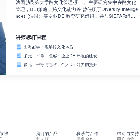
法国勃艮第大学跨文化管理硕士； 主要研究集中在跨文化
管理，DEI策略，跨文化能力等 曾任职于Diversity Intellige
nces (法国）等专业DEI教育研究组织，并与SIETAR组织
(瑞士）有着长期合作关系； 4年DEI及跨文化管理研究培
训经验，合著有《包容性行动：如何建设负责任的高等教
育》等； 三大洲二十多国工作，学习，旅居经验。
讲师标杆课程
出海必学：理解跨文化本质
多元，平等，包容：企业DEI环境的建设
多元、平等与包容：个人DEI能力的提升
节课
我们的产品
联系与合作
帮助与支持
们
个人版
渠道合作
用户协议