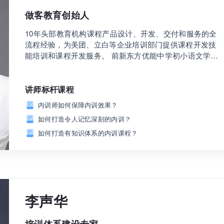
做客教育创始人
10年头部教育机构课程产品设计、开发、交付和服务的全
流程经验，为美团、立白等企业培训部门提供课程开发技
能培训和课程开发服务。 前新东方优能中学初小语文学科
负责人；前好未来智慧教育语文学科专家；前尚德机构格
致学院院长；前混沌大学创新商学院运营负责人；前三节
课业务中台负责人。
讲师标杆课程
内训师如何保障内训效果？
如何打造令人记忆深刻的内训？
如何打造有知识体系的内训课程？
李声华