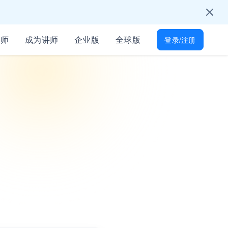
学习节吧～
只为培训人开放
讲师
成为讲师
企业版
全球版
登录/注册
能找到
所有岗位技能差距
起免费学习
才！