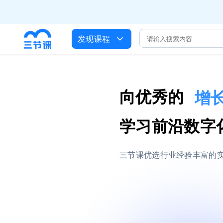
全员AI
培训人只给员
发现课程
出海
企业正处于快速
营销获客

向优秀的
增
大
学习前沿数字
三节课优选行业经验丰富的