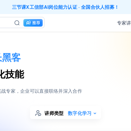
三节课X工信部AI岗位能力认证 · 全国合伙人招募！
应用难落地？1000门课程覆盖企业全岗位应用，快点加入AIGC
200+门DeepSeek应用课程免费体验，快带团队一起加入学习
工找学习资源，却忘记自己也要成长提升？90天免费学习期限
专家
业务到底要落地哪些国家才合适？国别文化与扶持政策均在这里
成长期，但员工能力跟不上发展？8000门课程解决成长型企业
｜流量转化｜数据驱动｜销售赢单 4000+课程等你带团队一
AI职场发展实战课：深度解读AI在不同职业场景下的业务赋能
精选10门AI王牌课：助你成功入行AI岗位，🚀成为行业AI人
长黑客
三节课X工信部AI岗位能力认证 · 全国合伙人招募！
客户销售
化技能
实战专家，企业可以直接联络并深入合作
讲师类型
数字化学习