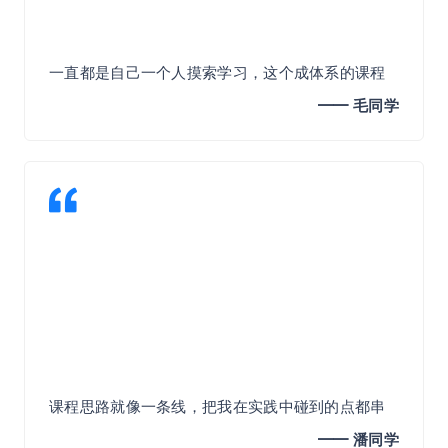
一直都是自己一个人摸索学习，这个成体系的课程
确实能够打开自己的见识，了解自己没接触的内
━━ 毛同学​
容。
自己平时接触的内容，也能很全面的梳理展示出来
学习一遍，帮助自己提升。
课程思路就像一条线，把我在实践中碰到的点都串
起来了。比如“如何将理论框架转换为实践框架”，我
━━ 潘同学​