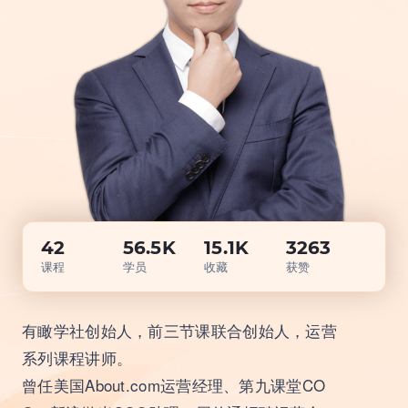
营销获客｜流量转化｜数据驱动｜销售赢单 4000
+课程等你带团队一起免费学习
AI职场发展实战课：深度解读AI在不同职业场景下
的业务赋能
🔥精选10门AI王牌课：助你成功入行AI岗位，🚀
成为行业AI人才！
42
56.5K
15.1K
3263
课程
学员
收藏
获赞
三节课X工信部AI岗位能力认证 · 全国合伙人招
募！
有瞰学社创始人，前三节课联合创始人，运营
系列课程讲师。
曾任美国About.com运营经理、第九课堂CO