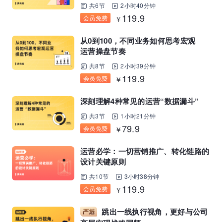
共6节
2小时40分钟
119.9
会员免费
￥
从0到100，不同业务如何思考宏观
运营操盘节奏
共8节
2小时39分钟
119.9
会员免费
￥
深刻理解4种常见的运营“数据漏斗”
共3节
1小时21分钟
79.9
会员免费
￥
运营必学：一切营销推广、转化链路的
设计关键原则
共10节
3小时38分钟
119.9
会员免费
￥
跳出一线执行视角，更好与公司