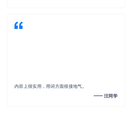
自己曾经在实践过程中，就意识到我无意中形成了
这样的思考方式，但课程的内容把我的这个意识提
炼抽象出来了，未来就彻底内化为我自己的方法论
了。
内容上很实用，用词方面很接地气。
先从专业性的理论角度切入，然后向下拓展脉络，
━━ 汪同学​
以提纲挈领的方式，层层剖析，再结合具体案例，
反复训练之下，将一个个概念真正的说透、落实。
对工作和思维很有帮助。