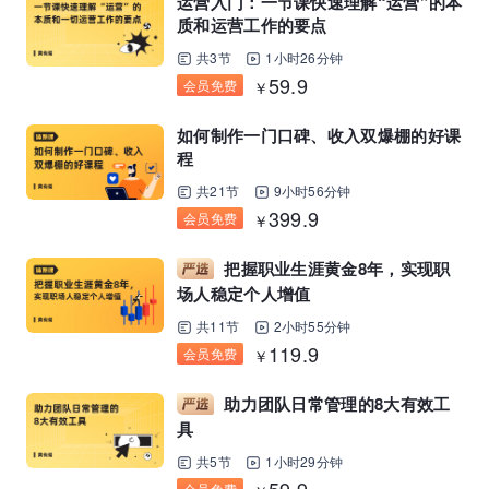
运营入门：一节课快速理解“运营”的本
质和运营工作的要点
共3节
1小时26分钟
59.9
会员免费
￥
如何制作一门口碑、收入双爆棚的好课
程
共21节
9小时56分钟
399.9
会员免费
￥
把握职业生涯黄金8年，实现职
场人稳定个人增值
共11节
2小时55分钟
119.9
会员免费
￥
助力团队日常管理的8大有效工
具
共5节
1小时29分钟
会员免费