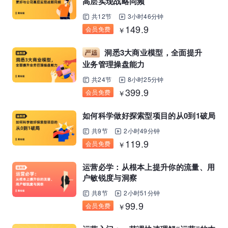
高层实现战略同频
共12节
3小时46分钟
149.9
会员免费
￥
洞悉3大商业模型，全面提升
业务管理操盘能力
共24节
8小时25分钟
399.9
会员免费
￥
如何科学做好探索型项目的从0到1破局
共9节
2小时49分钟
119.9
会员免费
￥
运营必学：从根本上提升你的流量、用
户敏锐度与洞察
共8节
2小时51分钟
99.9
会员免费
￥