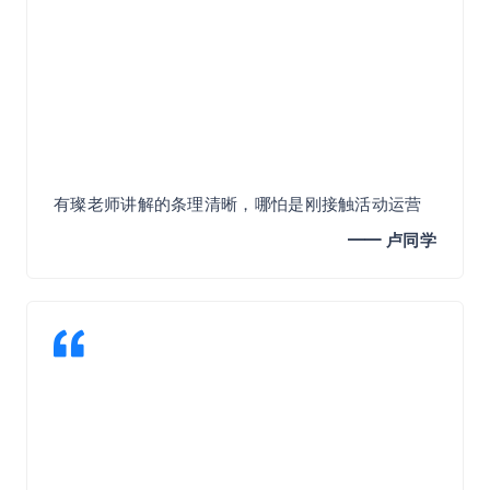
有璨老师讲解的条理清晰，哪怕是刚接触活动运营
的小白也能听懂。举的例子也接地气，也更容易让
━━ 卢同学​
人理解课程内容