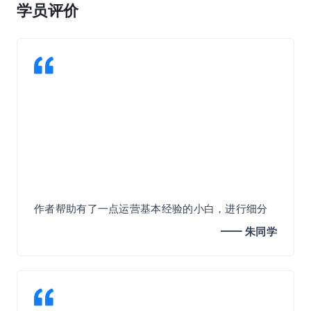
学员评价
作者帮助有了一点运营基本经验的小白，进行细分
领域的能力拔高，讲解深入浅出，还举了很多例
━━ 朱同学​
子，学习起来也比较通俗易懂。