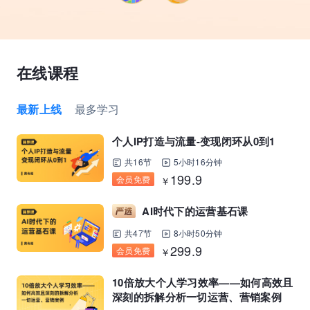
在线课程
最新上线
最多学习
个人IP打造与流量-变现闭环从0到1
共16节
5小时16分钟
199.9
会员免费
￥
AI时代下的运营基石课
共47节
8小时50分钟
299.9
会员免费
￥
10倍放大个人学习效率——如何高效且
深刻的拆解分析一切运营、营销案例