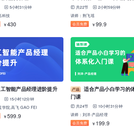
5小时31分钟
共22节
2小时59分钟
拓科技
讲师：荆飞瑶
430
99.9
会员免费
￥
￥
人工智能产品经理进阶提升
适合产品小白学习的
门课
15小时12分钟
共24节
10小时31分钟
学院,高飞 GAO FEI
讲师：刘洋-产品经理
599.9
￥
199.9
会员免费
￥