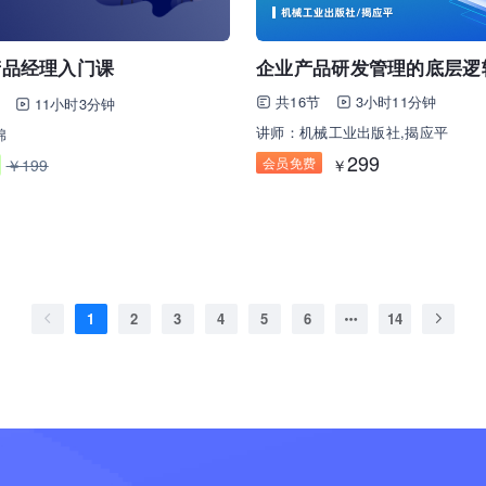
产品经理入门课
企业产品研发管理的底层逻
共16节
3小时11分钟
11小时3分钟
讲师：机械工业出版社,揭应平
棉
299
会员免费
￥199
￥
1
2
3
4
5
6
14