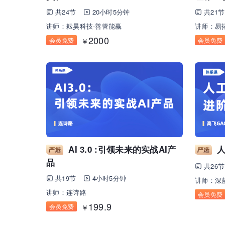
共24节
20小时5分钟
共21节
讲师：耘昊科技-善管能赢
讲师：易
2000
会员免费
会员免费
￥
AI 3.0 :引领未来的实战AI产
品
共26节
共19节
4小时5分钟
讲师：深蓝
讲师：连诗路
会员免费
199.9
会员免费
￥