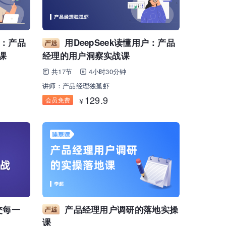
品：产品
用DeepSeek读懂用户：产品
课
经理的用户洞察实战课
共17节
4小时30分钟
讲师：产品经理独孤虾
129.9
会员免费
￥
交每一
产品经理用户调研的落地实操
课