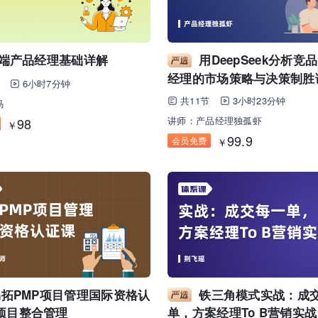
B端产品经理基础详解
用DeepSeek分析竞
经理的市场策略与决策制胜
6小时7分钟
共11节
3小时23分钟
马
讲师：产品经理独孤虾
98
￥
99.9
会员免费
￥
易拓PMP项目管理国际资格认
铁三角模式实战：成
项目整合管理
单，方案经理To B营销实战