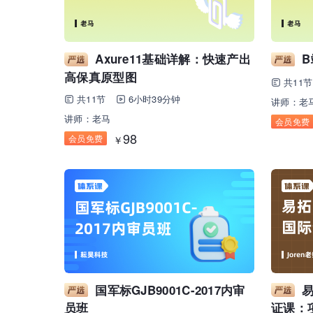
Axure11基础详解：快速产出
高保真原型图
共11节
共11节
6小时39分钟
讲师：老
讲师：老马
会员免费
98
会员免费
￥
国军标GJB9001C-2017内审
员班
证课：