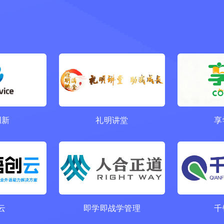
创新
礼明讲堂
享
云
即学即战学管理
千