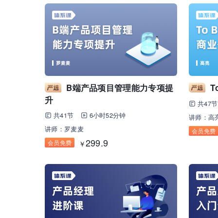
B端产品项目管理能力专项提
T
升
共47节
共41节
6小时52分钟
讲师：高
讲师：罗麦麦
会员免费
299.9
会员免费
￥