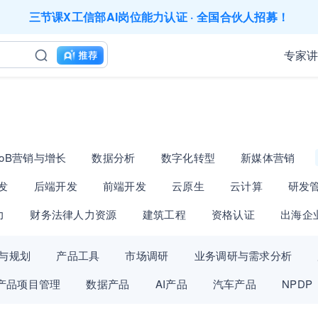
三节课X工信部AI岗位能力认证 · 全国合伙人招募！
应用难落地？1000门课程覆盖企业全岗位应用，快点加入AIGC
200+门DeepSeek应用课程免费体验，快带团队一起加入学习
工找学习资源，却忘记自己也要成长提升？90天免费学习期限
专家
业务到底要落地哪些国家才合适？国别文化与扶持政策均在这里
成长期，但员工能力跟不上发展？8000门课程解决成长型企业
｜流量转化｜数据驱动｜销售赢单 4000+课程等你带团队一
AI职场发展实战课：深度解读AI在不同职业场景下的业务赋能
精选10门AI王牌课：助你成功入行AI岗位，🚀成为行业AI人
三节课X工信部AI岗位能力认证 · 全国合伙人招募！
ToB营销与增长
数据分析
数字化转型
新媒体营销
发
后端开发
前端开发
云原生
云计算
研发
力
财务法律人力资源
建筑工程
资格认证
出海企
与规划
产品工具
市场调研
业务调研与需求分析
产品项目管理
数据产品
AI产品
汽车产品
NPDP