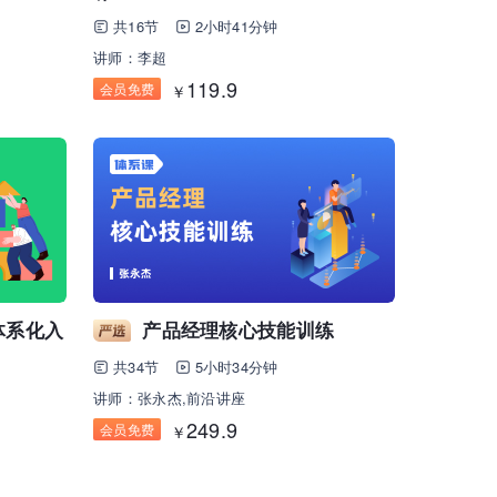
共16节
2小时41分钟
讲师：李超
119.9
会员免费
￥
体系化入
产品经理核心技能训练
共34节
5小时34分钟
讲师：张永杰,前沿讲座
249.9
会员免费
￥