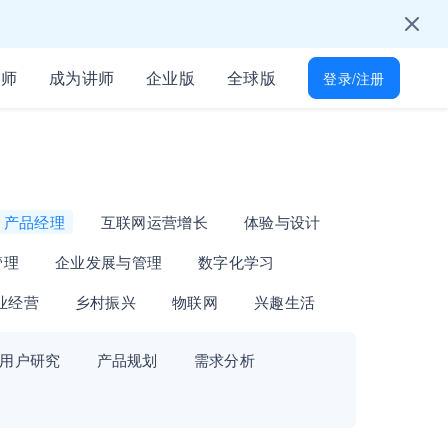
学习节吧～
只为培训人开放
讲师
成为讲师
企业版
全球版
登录/注册
能找到
所有岗位技能差距
起免费学习
才！
产品经理
互联网运营增长
体验与设计
管理
企业发展与管理
数字化学习
业经营
乡村振兴
物联网
兴趣生活
用户研究
产品规划
需求分析