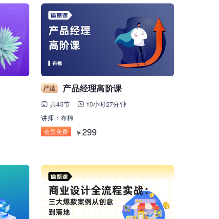
产品经理高阶课
共43节
10小时27分钟
讲师：布棉
299
会员免费
￥