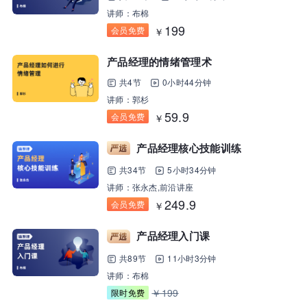
讲师：布棉
199
会员免费
￥
产品经理的情绪管理术
共4节
0小时44分钟
讲师：郭杉
59.9
会员免费
￥
产品经理核心技能训练
共34节
5小时34分钟
讲师：张永杰,前沿讲座
249.9
会员免费
￥
产品经理入门课
共89节
11小时3分钟
讲师：布棉
￥199
限时免费