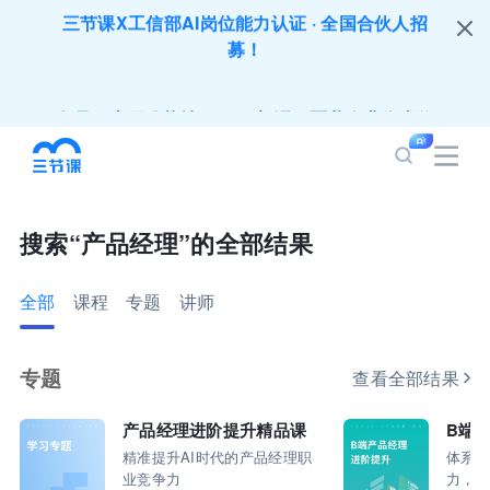
全员AI应用难落地？1000门课程覆盖企业全岗位
应用，快点加入AIGC学习节吧～
200+门DeepSeek应用课程免费体验，快带团队
一起加入学习
搜索“产品经理”的全部结果
培训人只给员工找学习资源，却忘记自己也要成长
提升？90天免费学习期限只为培训人开放
全部
课程
专题
讲师
出海业务到底要落地哪些国家才合适？国别文化与
扶持政策均在这里能找到
专题
查看全部结果
产品经理进阶提升精品课
B端
企业正处于快速成长期，但员工能力跟不上发展？
精准提升AI时代的产品经理职
体系化
8000门课程解决成长型企业所有岗位技能差距
业竞争力
力，支