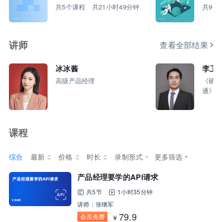
产品全
共5个课程 共21小时49分钟
共9个
营销获客｜流量转化｜数据驱动｜销售赢单 4000
+课程等你带团队一起免费学习
讲师
查看全部结果
AI职场发展实战课：深度解读AI在不同职业场景下
冰冰酱
李卫
的业务赋能
高级产品经理
《硬件
通》作
🔥精选10门AI王牌课：助你成功入行AI岗位，🚀
成为行业AI人才！
课程
三节课X工信部AI岗位能力认证 · 全国合伙人招
录制形式
综合
最新
价格
时长
更多筛选
募！
产品经理要学的API请求
共5节
1小时35分钟
讲师：张继军
79.9
会员免费
￥